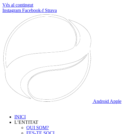
Vés al contingut
Instagram
Facebook-f
Strava
Android
Apple
INICI
L’ENTITAT
QUI SOM?
FES-TE SOCI